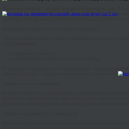
Пятилетие свадьбы – первый юбилей совместной жизни. В народ
стоит
дорогими, гораздо важнее выбрать оригинальный презент и под
Выжженная картина на 5 лет совместной жизни
Оригинальный вариант подарка – выжженная картина из дере
Среди вариантов:
модульные картины;
традиционные картины из одного полотна.
В любом доме найдется место такой картине. Можно
выжигани
картина на дереве – подарок оригинальный и необычный.
Подарок жене на годовщину
Особенно трепетно к годовщинам и романтическим датам отн
могут быть сердца на досках, пара лебедей или совместная ро
можно практически любое изображение, сделав сюрприз макс
Подарок на деревянную свадьбу мужу
Картина на досках отлично подойдет и для мужа, но к выбору 
постесняется. Хорошим решением станет картина в соответст