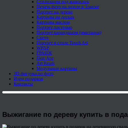
Стилизация под живопись
Печать фото на холсте в Томске
Портрет на дереве
Картины на досках
Картины маслом
Портрет пастелью
Портрет карандашом (имитация)
Скетч
Портрет в стиле Touch Art
WPAP
ГРАНЖ
Поп Арт
Art Brush
Модульные картины
3D фигурка по фото
Идеи подарков
Контакты
Выжигание по дереву купить в под