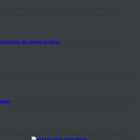
а деревянную свадьбу жене или мужу на 5 лет
,
и из дерева, при этом они не обязательно должны быть
готовое
или сделать на заказ.
т интерьерного декора только набирает популярность, поэтому
для жены лучше выбирать с романтическим уклоном. Это
ка – индивидуальность. Нанести на деревянную поверхность
повесить романтическую картину в своем кабинете мужчина
ие портретов
или репродукция его