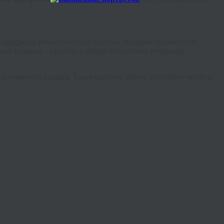
поддержать романтический настрой, подарив совместную
ант подарка – картина в общей стилистике интерьера.
деревянную свадьбу. Такая картина займет достойное место в