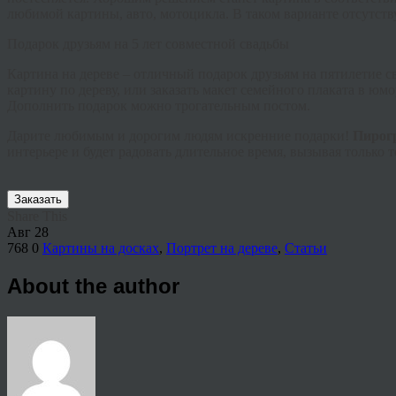
любимой картины, авто, мотоцикла. В таком варианте отсутству
Подарок друзьям на 5 лет совместной свадьбы
Картина на дереве – отличный подарок друзьям на пятилетие 
картину по дереву, или заказать макет семейного плаката в ю
Дополнить подарок можно трогательным постом.
Дарите любимым и дорогим людям искренние подарки!
Пирогр
интерьере и будет радовать длительное время, вызывая только
Заказать
Share This
Авг
28
768
0
Картины на досках
,
Портрет на дереве
,
Статьи
About the author