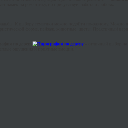
ет намек на романтику, но присутствует забота и любовь.
свадьбы. К выбору тематики можно подойти по-разному. Можно 
мористической форме, пейзаж, животные, цветы. Практичный вари
афия по дереву
– отличный выбор на 
 теплые ощущения и приятные эмоции.