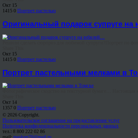
Окт
15
1415
0
Портрет пастелью
Оригинальный подарок супруге на
Решили сделать сюрприз для любимой супруги?Портрет по фото п
Share This
Окт
15
1415
0
Портрет пастелью
Портрет пастельными мелками в То
Фотографическое сходство на текстурной бумаге… Настоящая кр
Share This
Окт
14
1357
0
Портрет пастелью
© 2026 Copyright.
Пользовательское соглашение на предоставление услуг
Политика конфиденциальности персональных данных
тел.: 8 800 222 02 86
mail:
maslom70@mail.ru