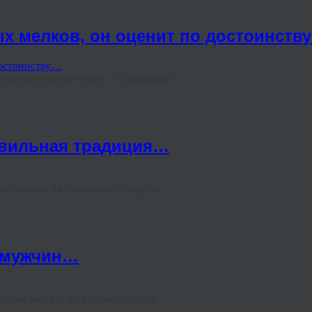
х мелков, он оценит по достоинств
 портретом пастелью… Спокойные ...
авильная традиция…
подарка на годовщину свадьбы, ...
х мужчин…
етлые эмоции на всю жизнь! Для ...