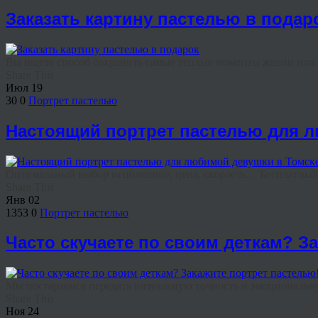
Заказать картину пастелью в подар
Вы ищете способ сохранить самые теплые моменты жизни или и
Share This
Июл
19
30
0
Портрет пастелью
Настоящий портрет пастелью для лю
Оптимальный выбор исполнение, цена, скорость… Бесплатный м
Share This
Янв
02
1353
0
Портрет пастелью
Часто скучаете по своим деткам? З
Мы постараемся передать визуальную точность и эмоциональну
Share This
Ноя
24