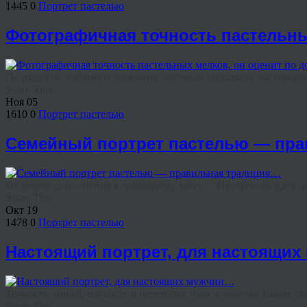
1445
0
Портрет пастелью
Фотографичная точность пастельны
По радуйте любимого мужчину честным подарком, настоящим
Share This
Ноя
05
1610
0
Портрет пастелью
Семейный портрет пастелью — пр
Отличное дополнение к домашнему уюту… Интересная идея для 
Share This
Окт
19
1478
0
Портрет пастелью
Настоящий портрет, для настоящи
Точность линий, мягкость в переходах тона и конечно самые св
Share This