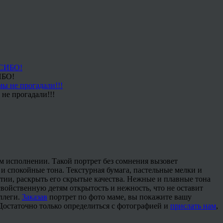
ИБО!
не прогадали!!!
ём исполнении. Такой портрет без сомнения вызовет
и спокойные тона. Текстурная бумага, пастельные мелки и
тии, раскрыть его скрытые качества. Нежные и плавные тона
свойственную детям открытость и нежность, что не оставит
ллеги.
Заказав
портрет по фото маме, вы покажите вашу
 Достаточно только определиться с фотографией и
прислать нам
,