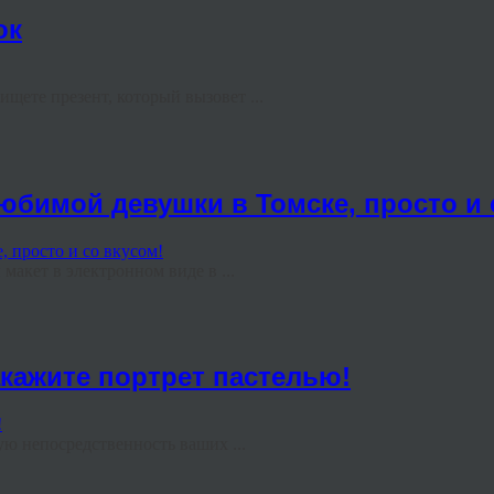
ок
щете презент, который вызовет ...
бимой девушки в Томске, просто и 
акет в электронном виде в ...
акажите портрет пастелью!
ю непосредственность ваших ...