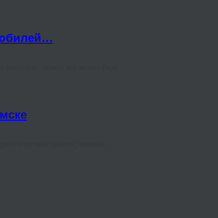
 юбилей…
астелью, скажет все за вас! Ведь ...
мске
асота ручной работы, изящно ...