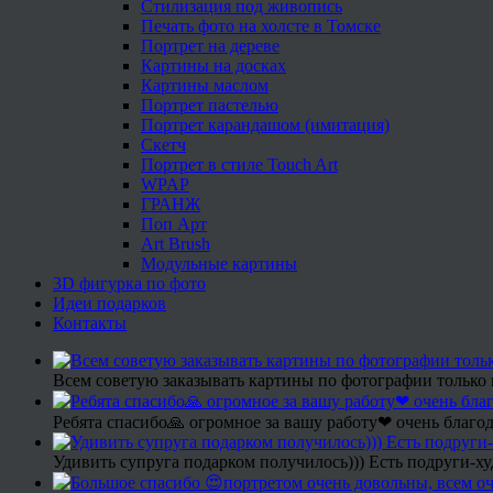
Стилизация под живопись
Печать фото на холсте в Томске
Портрет на дереве
Картины на досках
Картины маслом
Портрет пастелью
Портрет карандашом (имитация)
Скетч
Портрет в стиле Touch Art
WPAP
ГРАНЖ
Поп Арт
Art Brush
Модульные картины
3D фигурка по фото
Идеи подарков
Контакты
Всем советую заказывать картины по фотографии только 
Ребята спасибо🙏 огромное за вашу работу❤ очень благод
Удивить супруга подарком получилось))) Есть подруги-х