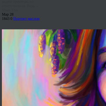
задача приятная, но
ответственная. Ведь ...
Share This
Мар
28
1843
0
Портрет маслом