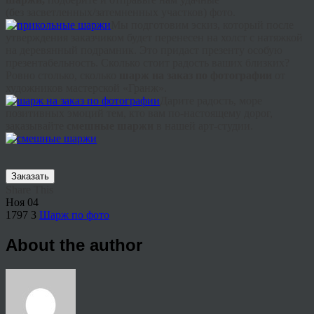
(без
засветленных
/затемненных участков) фото.
Мы подготовим эскиз, который после
утверждения заказчиком будет перенесен на холст с натяжкой
на деревянный подрамник. Это придаст презенту особую
презентабельность. Сколько стоит радость ваших близких?
Ровно столько, сколько
шарж на заказ по фотографии
от
художников мастерской «
Гранж
».
Дарите радость, море
позитивных эмоций тем, кто вам по-настоящему дорог,
заказывайте
смешные шаржи
в нашей арт-студии.
Заказать
Share This
Ноя
04
1797
3
Шарж по фото
About the author