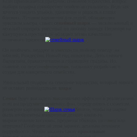
Если приближается праздник, семейное торжество, вопрос
выбора подарка приобретает особую актуальность. Ведь так
хочется увидеть улыбки, удивление и радость в глазах
близких. Лучшим вариантом для людей, обладающих
чувством юмора, станет
с
емейный
шарж —
эксклюзивный и
веселый сюрприз, уместный по любому поводу. Несмотря на
кажущуюся простоту он обладает всеми качествами
отличного презента.
Он необычен, недорог и уместен по любому поводу: на
юбилей, Рождество, Новый год, новоселье, День святого
Валентина, бракосочетание и годовщину свадьбы. Но,
главное, он персонифицирован, поскольку разработан и
создан для конкретного семейства.
Уникальный подарок на семейное торжество, который никого
не оставит равнодушным
: шарж
Семья
будет выглядеть максимально эффектно и реалистично,
если вы продумаете тематику, фон, определитесь с сюжетом,
размером картинки.
Хотите, чтобы на шарже
были изображены конкретные детали: какие-то
выразительные костюмы, предметы обихода, питомец или
игрушка? Сообщите об этом заранее, детально опишите
подробности. Чтобы заказать такие
прикольные
шаржи,
подберите и отправьте нам удачные