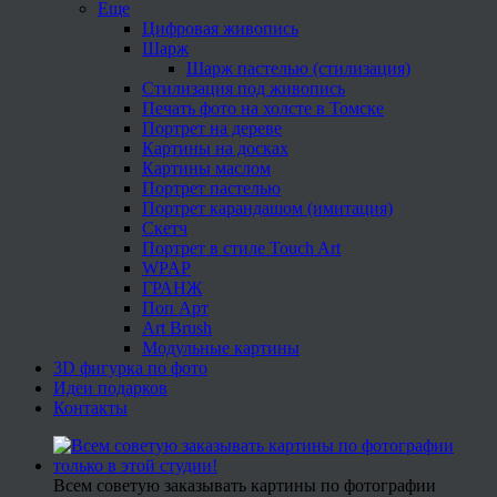
Еще
Цифровая живопись
Шарж
Шарж пастелью (стилизация)
Стилизация под живопись
Печать фото на холсте в Томске
Портрет на дереве
Картины на досках
Картины маслом
Портрет пастелью
Портрет карандашом (имитация)
Скетч
Портрет в стиле Touch Art
WPAP
ГРАНЖ
Поп Арт
Art Brush
Модульные картины
3D фигурка по фото
Идеи подарков
Контакты
Всем советую заказывать картины по фотографии