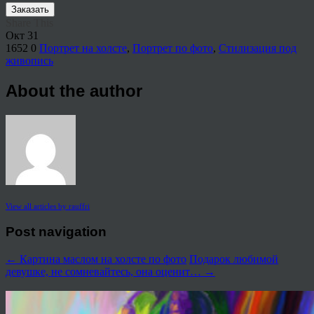
Заказать
Share This
Окт
31
1652
0
Портрет на холсте
,
Портрет по фото
,
Стилизация под
живопись
About the author
View all articles by rauffri
Post navigation
←
Картина маслом на холсте по фото
Подарок любимой
девушке, не сомневайтесь, она оценит…
→