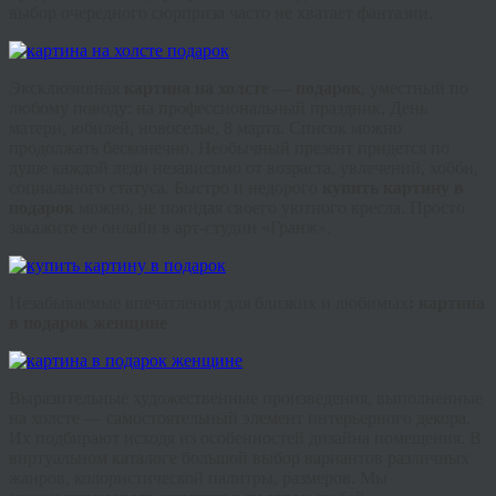
выбор очередного сюрприза часто не хватает фантазии.
Эксклюзивная
картина на холсте — подарок
, уместный по
любому поводу: на профессиональный праздник, День
матери, юбилей, новоселье, 8 марта. Список можно
продолжать бесконечно. Необычный презент придется по
душе каждой леди независимо от возраста, увлечений, хобби,
социального статуса. Быстро и недорого
купить картину в
подарок
можно, не покидая своего уютного кресла. Просто
закажите ее онлайн в арт-студии «
Гранж
».
Незабываемые впечатления для близких и любимых
: картина
в подарок женщине
Выразительные художественные произведения, выполненные
на холсте — самостоятельный элемент интерьерного декора.
Их подбирают исходя из особенностей дизайна помещения. В
виртуальном каталоге большой выбор вариантов различных
жанров, колористической палитры, размеров. Мы