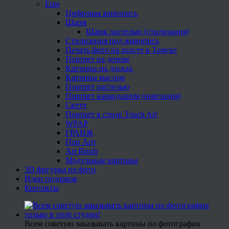
Еще
Цифровая живопись
Шарж
Шарж пастелью (стилизация)
Стилизация под живопись
Печать фото на холсте в Томске
Портрет на дереве
Картины на досках
Картины маслом
Портрет пастелью
Портрет карандашом (имитация)
Скетч
Портрет в стиле Touch Art
WPAP
ГРАНЖ
Поп Арт
Art Brush
Модульные картины
3D фигурка по фото
Идеи подарков
Контакты
Всем советую заказывать картины по фотографии