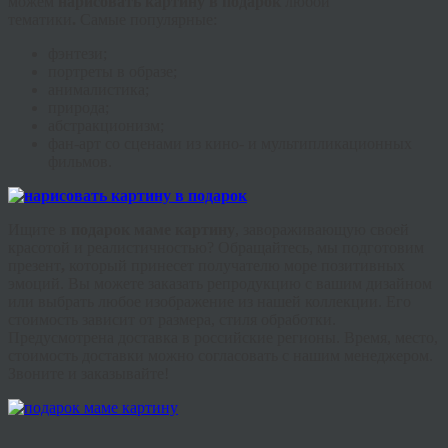
можем
нарисовать картину в подарок
любой
тематики
.
Самые популярные:
фэнтези
;
портреты в образе;
анималистика
;
природа;
абстракционизм;
фан
-арт со сценами из кино- и мультипликационных
фильмов.
Ищите в
подарок маме картину
, завораживающую своей
красотой и реалистичностью? Обращайтесь, мы подготовим
презент
,
который принесет получателю море позитивных
эмоций. Вы можете заказать репродукцию с вашим дизайном
или выбрать любое изображение из нашей коллекции. Его
стоимость зависит от размера, стиля обработки.
Предусмотрена доставка в российские регионы. Время, место,
стоимость доставки можно согласовать с нашим менеджером.
Звоните и заказывайте!