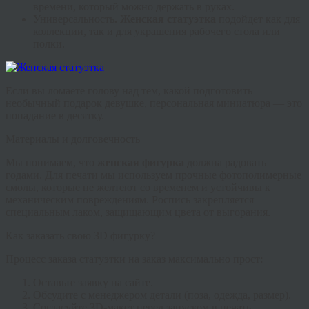
времени, который можно держать в руках.
Универсальность
.
Женская статуэтка
подойдет как для
коллекции, так и для украшения рабочего стола или
полки.
Если вы ломаете голову над тем, какой подготовить
необычный подарок девушке
, персональная миниатюра — это
попадание в десятку.
Материалы и долговечность
Мы понимаем, что
женская фигурка
должна радовать
годами. Для печати мы используем прочные фотополимерные
смолы, которые не желтеют со временем и устойчивы к
механическим повреждениям. Роспись закрепляется
специальным лаком, защищающим цвета от выгорания.
Как заказать свою 3D фигурку?
Процесс заказа
статуэтки на заказ
максимально прост:
Оставьте заявку на сайте.
Обсудите с менеджером детали (поза, одежда, размер).
Согласуйте 3D-макет перед запуском в печать.