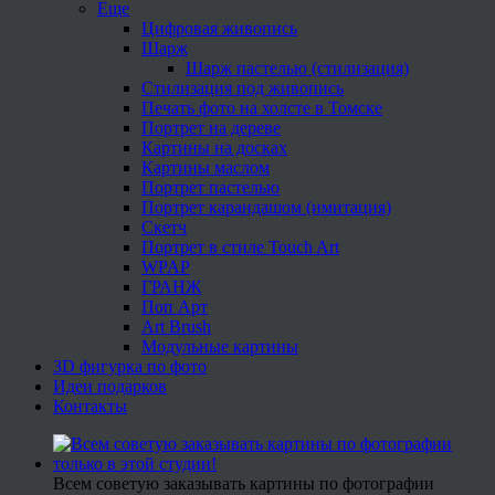
Еще
Цифровая живопись
Шарж
Шарж пастелью (стилизация)
Стилизация под живопись
Печать фото на холсте в Томске
Портрет на дереве
Картины на досках
Картины маслом
Портрет пастелью
Портрет карандашом (имитация)
Скетч
Портрет в стиле Touch Art
WPAP
ГРАНЖ
Поп Арт
Art Brush
Модульные картины
3D фигурка по фото
Идеи подарков
Контакты
Всем советую заказывать картины по фотографии