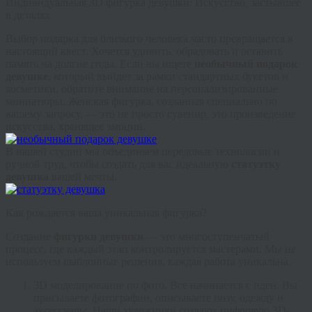
Индивидуальная 3D фигурка девушки: Искусство, застывшее
в деталях
Выбор подарка для близкого человека часто превращается в
настоящий квест. Хочется удивить, обрадовать и оставить
память на долгие годы. Если вы ищете
необычный подарок
девушке
, который выйдет за рамки стандартных букетов и
косметики, обратите внимание на персонализированные
миниатюры.
Женская фигурка
, созданная специально по
вашему запросу, — это не просто сувенир, это произведение
искусства, хранящее эмоции.
В нашей студии мы объединяем передовые технологии и
ручной труд, чтобы создать для вас идеальную
статуэтку
девушка
вашей мечты.
Как рождается ваша уникальная фигурка?
Создание
фигурки девушки
— это многоступенчатый
процесс, где каждый этап контролируется мастерами. Мы не
используем шаблонные решения, каждая работа уникальна.
3D моделирование по фото
.
Все начинается с идеи. Вы
присылаете фотографии, описываете позу, одежду и
аксессуары. Наши художники создают цифровую 3D-