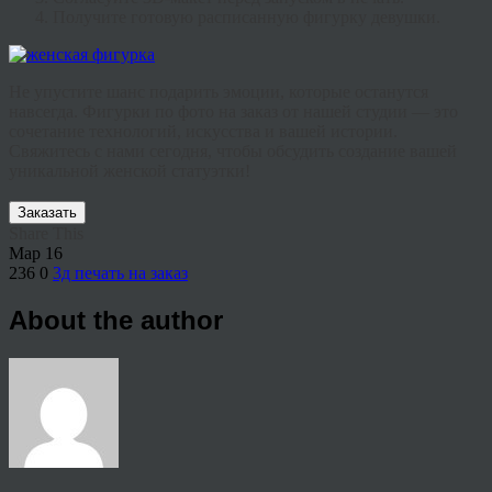
Получите готовую расписанную
фигурку девушки
.
Не упустите шанс подарить эмоции, которые останутся
навсегда.
Фигурки по фото на заказ
от нашей студии — это
сочетание технологий, искусства и вашей истории.
Свяжитесь с нами сегодня, чтобы обсудить создание вашей
уникальной женской статуэтки!
Заказать
Share This
Мар
16
236
0
3д печать на заказ
About the author