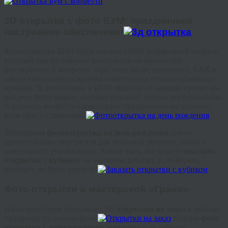
3D открытка с фото БУМ: праздничное
настроение обеспечено!
Фотооткрытка БУМ представляет собой подарочный сверток,
который при распаковке разлетается на множество
фотокубиков и конфетти. При этом вы не понимаете, КАК в
такую небольшую открытку поместилось столько объемных
кубиков. В дополнение к БУМ-эффекту на каждом кубике вы
найдете фотографии, которые рождают теплые воспоминания.
А россыпь конфетти гарантирует праздничное настроение
всем присутствующим!
Трехмерная
фотооткрытка на день рождения
станет
удивительным сюрпризом для любимой девушки, мамы и
даже первой учительницы. Кроме того, вы можете
заказать
открытки с кубиком
на именины ребенку, и, поверьте,
восторгу не будет предела!
Фото открытки в мастерской «Гранж»
Наша арт-студия предлагает 3D
открытки на заказ
к любому
празднику по вашим фото.
Каждая
фото
открытка с днем рождения женщине
или ребенку