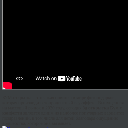
БУМ-открытка – это яркая новинка в мире фотоподарков,
которая производит стопроцентный вау-эффект. Выпущенная
на массовый рынок в 2020 году, сегодня
3д открытка Бум с
конфетти
является одним из наиболее популярных вариантов
поздравлений, в том числе для детей благодаря ощущению
волшебства, которое она вызывает.