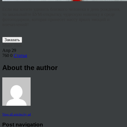
Если вы хотите удивить близкого человека в день рождения,
то заказывайте БУМ-открытку, чудесную новинку в среде
фотоподарков, которая принесет массу ярких эмоций и
впечатлений!
Заказать
Share This
Апр
29
760
0
Статьи
About the author
View all articles by ad
Post navigation