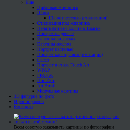
Еще
Цифровая живопись
Шарж
Шарж пастелью (стилизация)
Стилизация под живопись
Печать фото на холсте в Томске
Портрет на дереве
Картины на досках
Картины маслом
Портрет пастелью
Портрет карандашом (имитация)
Скетч
Портрет в стиле Touch Art
WPAP
ГРАНЖ
Поп Арт
Art Brush
Модульные картины
3D фигурка по фото
Идеи подарков
Контакты
Всем советую заказывать картины по фотографии